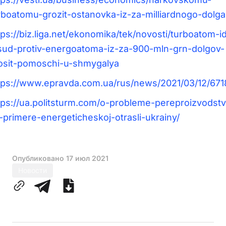
rboatomu-grozit-ostanovka-iz-za-milliardnogo-dolga
tps://biz.liga.net/ekonomika/tek/novosti/turboatom-i
sud-protiv-energoatoma-iz-za-900-mln-grn-dolgov-
osit-pomoschi-u-shmygalya
tps://www.epravda.com.ua/rus/news/2021/03/12/671
tps://ua.politsturm.com/o-probleme-pereproizvodstv
-primere-energeticheskoj-otrasli-ukrainy/
Опубликовано
17 июл 2021
Новости