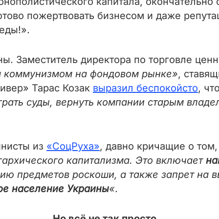
ополистического капитала, окончательно о
отово пожертвовать бизнесом и даже репут
еды!».
ны. Заместитель директора по торговле ценн
 коммунизмом на фондовом рынке»
, ставя
нивер» Тарас Козак
выразил беспокойсто
, чт
грать суды, вернуть компании старым влад
инисты из
«СоцРуха»
, давно кричащие о том,
игархического капитализма. Это включает
на
ию предметов роскоши, а также запрет на в
ое население Украины
«
.
Но всё не так просто…