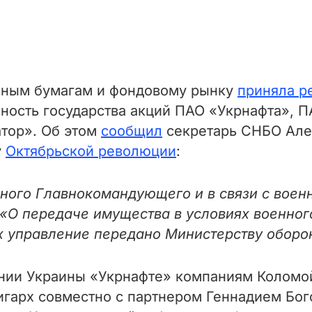
енным бумагам и фондовому рынку
приняла р
ность государства акций ПАО «Укрнафта», П
тор». Об этом
сообщил
секретарь СНБО Алек
у
Октябрьской революции
:
ного Главнокомандующего и в связи с военн
 «О передаче имущества в условиях военно
их управление передано Министерству обор
ии Украины «Укрнафте» компаниям Коломой
лигарх совместно с партнером Геннадием Б