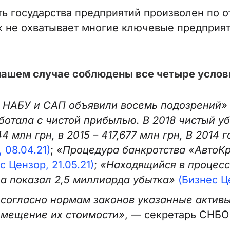
ть государства предприятий произволен по
как не охватывает многие ключевые предприя
нашем случае соблюдены все четыре услов
: НАБУ и САП объявили восемь подозрений»
отала с чистой прибылью. В 2018 чистый убы
44 млн грн, в 2015 – 417,677 млн грн, В 201
 08.04.21)
;
«Процедура банкротства «АвтоКр
с Цензор, 21.05.21)
;
«Находящийся в процесс
 показал 2,5 миллиарда убытка»
(Бизнес Це
согласно нормам законов указанные активы
змещение их стоимости»
, — секретарь СНБ