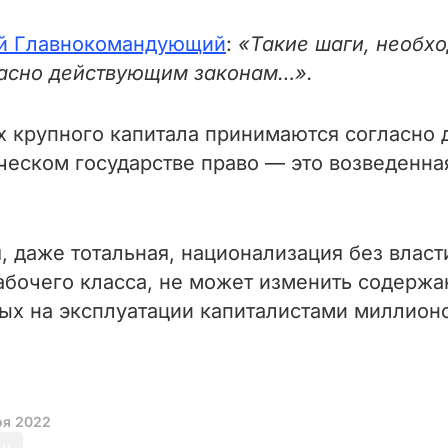
й Главнокомандующий
:
«Такие шаги, необхо
ласно действующим законам…».
ах крупного капитала принимаются согласн
ическом государстве право — это возведенна
 даже тотальная, национализация без власти
абочего класса, не может изменить содержа
ых на эксплуатации капиталистами миллион
оя 2022
ьи