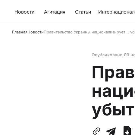
Новости
Агитация
Статьи
Интернационал
Главная
Новости
Правительство Украины национализирует... у
Опубликовано
09 н
Прав
наци
убыт