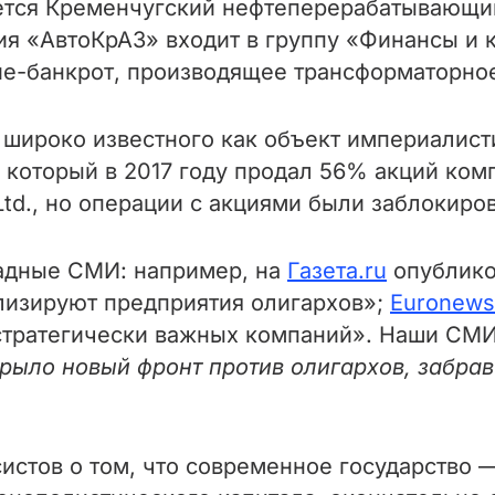
тся Кременчугский нефтеперерабатывающий 
я «АвтоКрАЗ» входит в группу «Финансы и к
-банкрот, производящее трансформаторное
 широко известного как объект империалист
 который в 2017 году продал 56% акций комп
o Ltd., но операции с акциями были заблокир
адные СМИ: например, на
Газета.ru
опублико
ализируют предприятия олигархов»;
Euronews
тратегически важных компаний». Наши СМИ 
ткрыло новый фронт против олигархов, забра
систов о том, что современное государство 