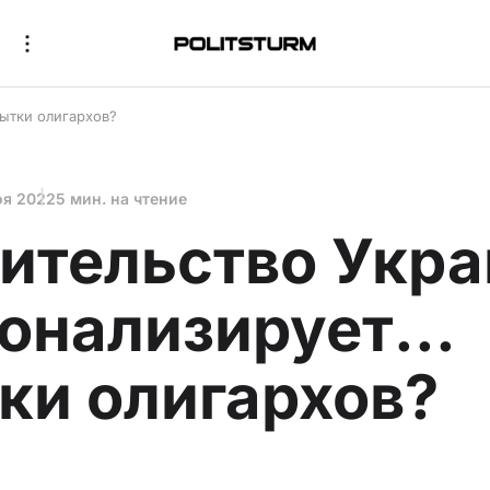
бытки олигархов?
оя 2022
5 мин. на чтение
ительство Укр
онализирует...
ки олигархов?