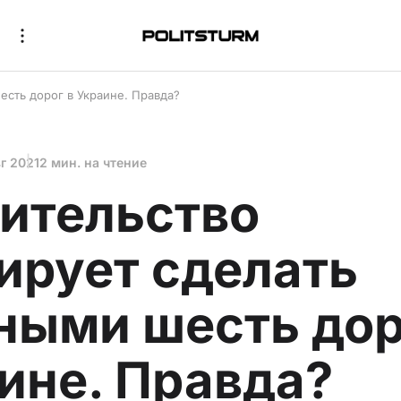
есть дорог в Украине. Правда?
г 2021
2 мин. на чтение
ительство
ирует сделать
ными шесть дор
ине. Правда?