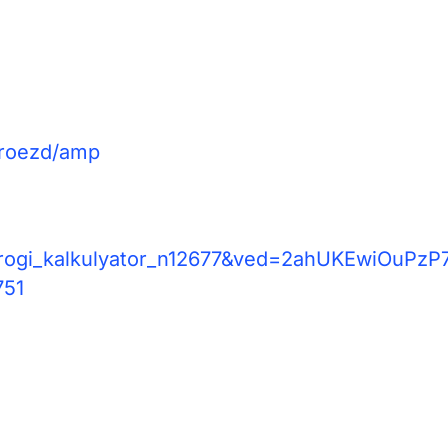
proezd/amp
_dorogi_kalkulyator_n12677&ved=2ahUKEwiOuPzP
751