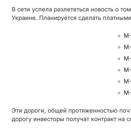
В сети успела разлететься новость о то
Украине.
Планируется сделать платными
M-
M-
M-
M-
M-
M-
Эти дороги, общей протяженностью почт
дорогу инвесторы получат контракт на 