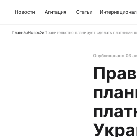
Новости
Агитация
Статьи
Интернационал
Главная
Новости
Правительство планирует сделать платными ш
Опубликовано
03 ав
Прав
план
плат
Укра