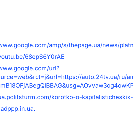
/www.google.com/amp/s/thepage.ua/news/platn
/youtu.be/68epS6Y0rAE
/www.google.com/url?
urce=web&rct=j&url=https://auto.24tv.ua/ru/
mB18QFjABegQIBBAG&usg=AOvVaw3og4owKPyv
/ua.politsturm.com/korotko-o-kapitalisticheskix
oadppp.in.ua.