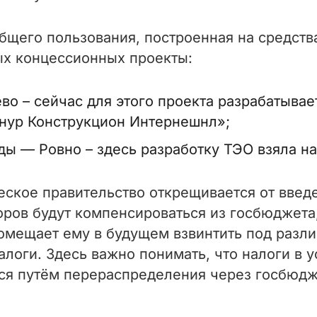
бщего пользования, построенная на средства
ых концессионных проекты:
во – сейчас для этого проекта разрабатыва
Онур Конструкцион Интернешнл»;
ды — Ровно – здесь разработку ТЭО взяла н
еское правительство открещивается от введе
оров будут компенсироваться из госбюджет
 помещает ему в будущем взвинтить под ра
алоги. Здесь важно понимать, что налоги в
я путём перераспределения через госбюдже