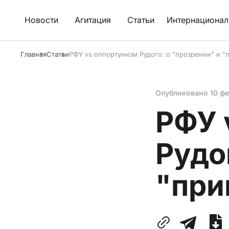
Новости
Агитация
Статьи
Интернационал
Главная
Статьи
РФУ vs оппортунизм Рудого: о "прозрении" и 
Опубликовано
10 ф
РФУ 
Рудо
"при