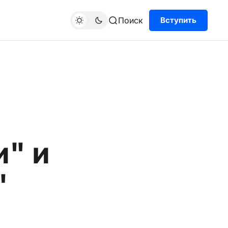
Поиск
Вступить
и" и
"