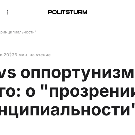
"принципиальности"
ев 2023
6 мин. на чтение
vs оппортунизм
го: о "прозрени
нципиальности