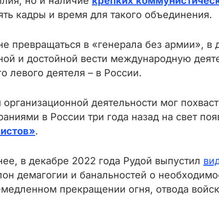
илия, но и наличие
крепких коммунистическ
ять кадры и время для такого объединения.
не превращаться в «генерала без армии», в 
ной и достойной вести международную деят
о левого деятеля – в России.
организационной деятельности мог похваста
раниями в России три года назад на свет по
истов»
.
ее, в декабре 2022 года Рудой выпустил
ви
лон демагогии и банальностей о необходимо
емедленном прекращении огня, отвода войск