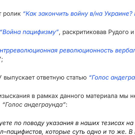
т ролик
“Как закончить войну в/на Украине?
“Война пацифизму”
, раскритиковав Рудого 
нтрреволюционная революционность вербал
;
 выпускает ответную статью
“Голос андегр
изыскания в рамках данного материала мы н
У
“Голос андеграунда”
:
ете по поводу указания в наших тезисах на
л–пацифистов, которые суть одно и то же. 