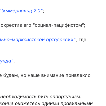
 Циммервальд 2.0”
;
и окрестив его “социал-пацифистом”;
ьно–марксистской ортодоксии”
, где
аунда”
.
е будем, но наше внимание привлекло
 необходимость бить оппортунизм:
В конце окажетесь одними правильными