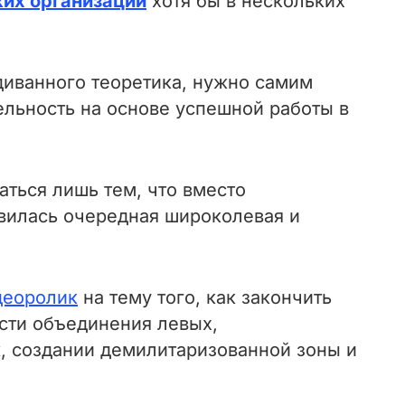
их организаций
хотя бы в нескольких
диванного теоретика, нужно самим
ельность на основе успешной работы в
ться лишь тем, что вместо
явилась очередная широколевая и
деоролик
на тему того, как закончить
сти объединения левых,
, создании демилитаризованной зоны и