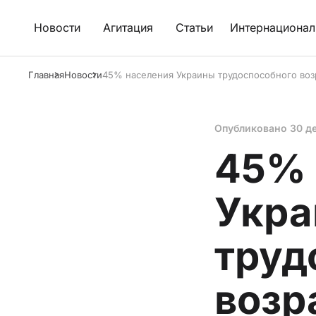
Новости
Агитация
Статьи
Интернационал
Главная
Новости
45% населения Украины трудоспособного возр
Опубликовано
30 д
45% 
Укр
труд
возр