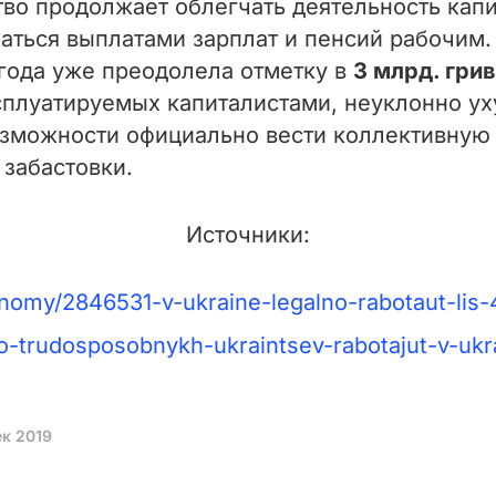
тво продолжает облегчать деятельность капи
жаться выплатами зарплат и пенсий рабочи
 года уже преодолела отметку в
3 млрд. гри
плуатируемых капиталистами, неуклонно уху
можности официально вести коллективную бо
забастовки.
Источники:
onomy/2846531-v-ukraine-legalno-rabotaut-lis
ko-trudosposobnykh-ukraintsev-rabotajut-v-ukr
ек 2019