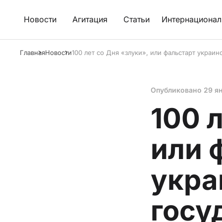
Новости
Агитация
Статьи
Интернационал
Главная
Новости
100 лет со Дня «злуки», или фальстарт украи
Опубликовано
29 я
100 
или 
укра
госу