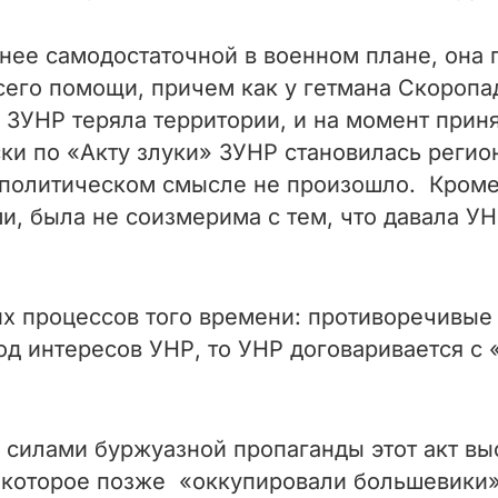
нее самодостаточной в военном плане, она 
сего помощи, причем как у гетмана Скоропад
: ЗУНР теряла территории, и на момент прин
ки по «Акту злуки» ЗУНР становилась регио
в политическом смысле не произошло. Кроме
и, была не соизмерима с тем, что давала У
х процессов того времени: противоречивые 
од интересов УНР, то УНР договаривается с
с силами буржуазной пропаганды этот акт вы
, которое позже «оккупировали большевики»