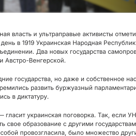
ная власть и ультраправые активисты отмет
т день в 1919 Украинская Народная Республи
ъединении. Два новых государства самопров
и Австро-Венгерской.
ние государства, но даже и собственное на
тремились развить буржуазный парламентари
ись в диктатуру.
— гласит украинская поговорка. Так, если УН
ать свое образование с другими государства
а собой провозгласила, было множество друг