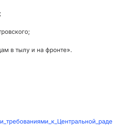
;
тровского;
м в тылу и на фронте».
ыми_требованиями_к_Центральной_раде