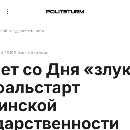
нской государственности
нв 2019
2 мин. на чтение
лет со Дня «злу
фальстарт
инской
дарственности