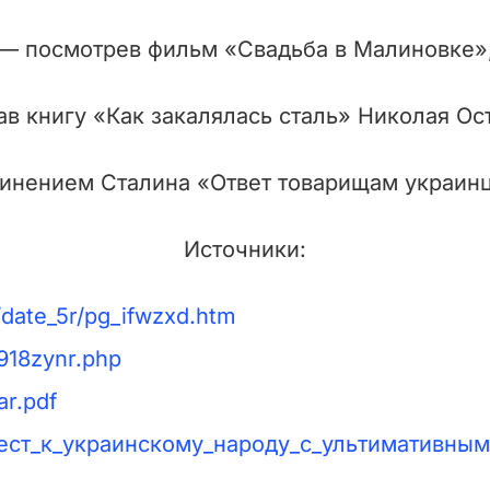
— посмотрев фильм «Свадьба в Малиновке»
в книгу «Как закалялась сталь» Николая Ос
инением Сталина «Ответ товарищам украинца
Источники:
date_5r/pg_ifwzxd.htm
918zynr.php
ar.pdf
нифест_к_украинскому_народу_с_ультимативн