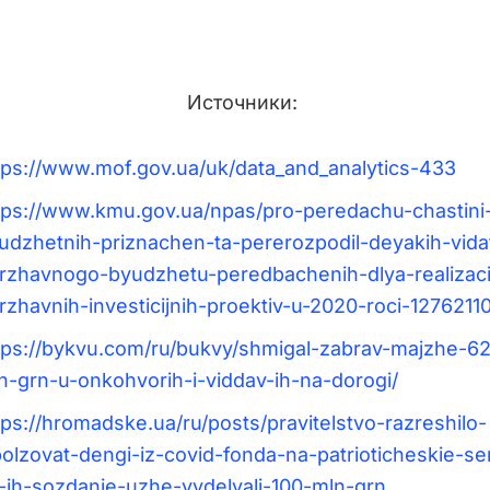
Источники:
tps://www.mof.gov.ua/uk/data_and_analytics-433
tps://www.kmu.gov.ua/npas/pro-peredachu-chastini
udzhetnih-priznachen-ta-pererozpodil-deyakih-vidat
rzhavnogo-byudzhetu-peredbachenih-dlya-realizaci
rzhavnih-investicijnih-proektiv-u-2020-roci-1276211
tps://bykvu.com/ru/bukvy/shmigal-zabrav-majzhe-62
n-grn-u-onkohvorih-i-viddav-ih-na-dorogi/
tps://hromadske.ua/ru/posts/pravitelstvo-razreshilo-
polzovat-dengi-iz-covid-fonda-na-patrioticheskie-ser
-ih-sozdanie-uzhe-vydelyali-100-mln-grn