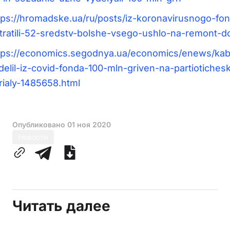
tps://hromadske.ua/ru/posts/iz-koronavirusnogo-fo
tratili-52-sredstv-bolshe-vsego-ushlo-na-remont-d
tps://economics.segodnya.ua/economics/enews/ka
delil-iz-covid-fonda-100-mln-griven-na-partiotichesk
rialy-1485658.html
Опубликовано
01 ноя 2020
Новости
Читать далее