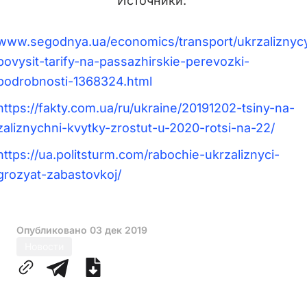
Источники:
www.segodnya.ua/economics/transport/ukrzaliznyc
povysit-tarify-na-passazhirskie-perevozki-
podrobnosti-1368324.html
https://fakty.com.ua/ru/ukraine/20191202-tsiny-na-
zaliznychni-kvytky-zrostut-u-2020-rotsi-na-22/
https://ua.politsturm.com/rabochie-ukrzaliznyci-
grozyat-zabastovkoj/
Опубликовано
03 дек 2019
Новости