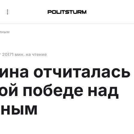
ниным
г 2017
1 мин. на чтение
ина отчиталась
ой победе над
иным