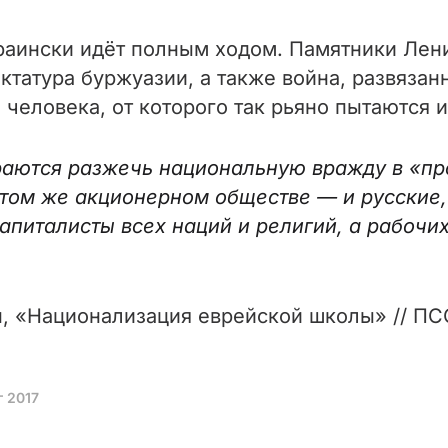
аински идёт полным ходом. Памятники Лени
ктатура буржуазии, а также война, развязан
 человека, от которого так рьяно пытаются 
араются разжечь национальную вражду в «пр
том же акционерном обществе — и русские, и
питалисты всех наций и религий, а рабочих
н, «Национализация еврейской школы» // ПСС 
г 2017