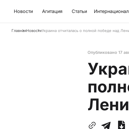
Новости
Агитация
Статьи
Интернационал
Главная
Новости
Украина отчиталась о полной победе над Ле
Опубликовано
17 ав
Укра
полн
Лен