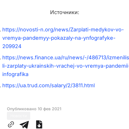
Источники:
https://novosti-n.org/news/Zarplati-medykov-vo-
vremya-pandemyy-pokazaly-na-ynfografyke-
209924
https://news.finance.ua/ru/news/-/486713/izmenili
li-zarplaty-ukrainskih-vrachej-vo-vremya-pandemii
infografika
https://ua.trud.com/salary/2/3811.html
Опубликовано
10 фев 2021
Новости