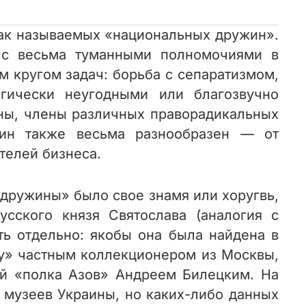
 так называемых «национальных дружин».
 с весьма туманными полномочиями в
м кругом задач: борьба с сепаратизмом,
гически неугодными или благозвучно
ны, члены различных праворадикальных
жин также весьма разнообразен — от
телей бизнеса.
«дружины» было свое знамя или хоругвь,
сского князя Святослава (аналогия с
ть отдельно: якобы она была найдена в
дку» частным коллекционером из Москвы,
ей «полка Азов» Андреем Билецким. На
з музеев Украины, но каких-либо данных