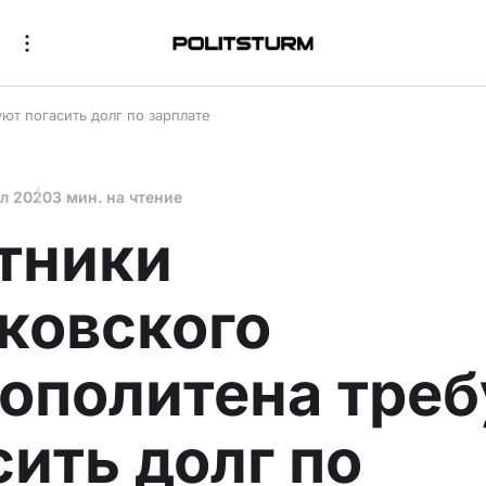
ют погасить долг по зарплате
юл 2020
3 мин. на чтение
тники
ковского
ополитена тре
сить долг по