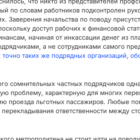
нилось, что никто из представителей профс
ый по словам работников подконтролен рук
. Заверения начальства по поводу присутст
поскольку доступ рабочих к финансовой ста
инансам, начиная от инкассации денег из п
дрядчиками, а не сотрудниками самого пре
х точно таких же подрядных организаций, 
го сомнительных частных подрядчиков однак
ую проблему, характерную для многих перево
ию проезда льготных пассажиров. Любые поп
 перекладывания ответственности между ст
кого метрополитена не стоит идти на поводу