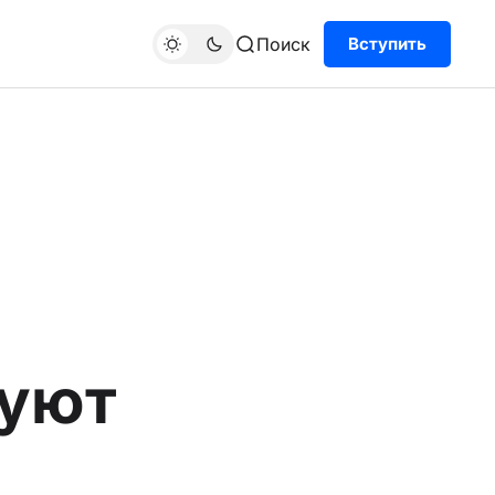
Поиск
Вступить
буют