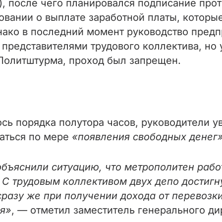
),
после чего планировался подписание прот
бовании о выплате заработной платы, котор
нако в последний момент руководство предп
 представителями трудового коллектива, но 
 Политштурма, проход был запрещен.
ось порядка полутора часов, руководители 
ваться по мере
«появления свободных денег
ъяснили ситуацию, что метрополитен работа
С трудовым коллективом двух депо достигну
сразу же при получении дохода от перевозк
ия»
, — отметил заместитель генерального д