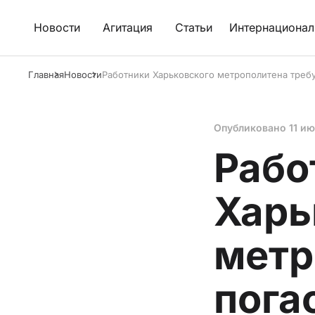
Новости
Агитация
Статьи
Интернационал
Главная
Новости
Работники Харьковского метрополитена требу
Опубликовано
11 и
Рабо
Харь
метр
пога