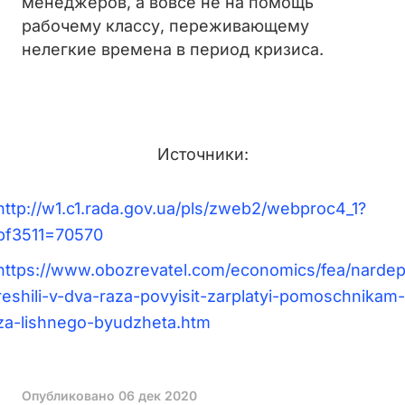
менеджеров, а вовсе не на помощь
рабочему классу, переживающему
нелегкие времена в период кризиса.
Источники:
http://w1.c1.rada.gov.ua/pls/zweb2/webproc4_1?
pf3511=70570
https://www.obozrevatel.com/economics/fea/nardep
reshili-v-dva-raza-povyisit-zarplatyi-pomoschnikam-
za-lishnego-byudzheta.htm
Опубликовано
06 дек 2020