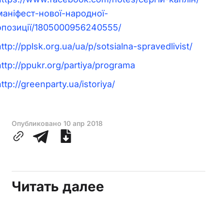
маніфест-нової-народної-
опозиції/1805000956240555/
ttp://pplsk.org.ua/ua/p/sotsialna-spravedlivist/
http://ppukr.org/partiya/programa
ttp://greenparty.ua/istoriya/
Опубликовано
10 апр 2018
Читать далее