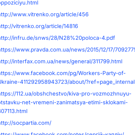
oppoziciyu.html
http://www.vitrenko.org/article/456
ttp://vitrenko.org/article/14816
http://infru.de/snws/28/N28%20poloca-4.pdf
https://www.pravda.com.ua/news/2015/12/17/709277
http://interfax.com.ua/news/general/311799.html
https://www.facebook.com/pg/Workers-Party-of-
Ukraine-411292958943723/about/?ref=page_internal
https://112.ua/obshchestvo/kiva-pro-vozmozhnuyu-
otstavku-net-vremeni-zanimatsya-etimi-sklokami-
307113.html
ttp://socpartia.com/
https://www.facebook.com/notes/сергій-каплін/