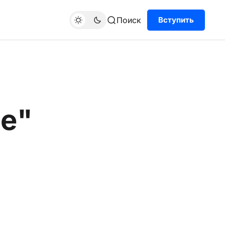
Поиск
Вступить
е"