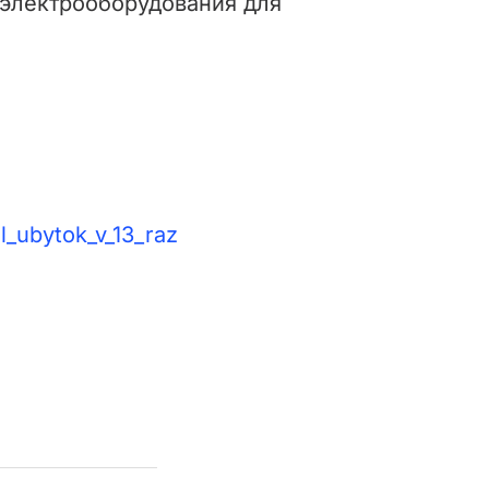
 электрооборудования для
l_ubytok_v_13_raz