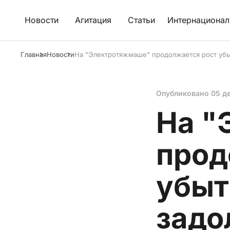
Новости
Агитация
Статьи
Интернационал
Главная
Новости
На "Электротяжмаше" продолжается рост убы
Опубликовано
05 д
На "
прод
убыт
задо