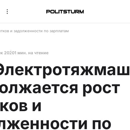
тков и задолженности по зарплатам
ек 2020
1 мин. на чтение
Электротяжмаш
олжается рост
ков и
лженности по