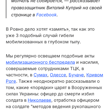
молчать не собирается, — рассказывает
правозащитник Виталий Куприй на своей
странице в
Facebook
.
В Ровно дело хотят «замять», так как это
уже 3 подобный случай гибели
мобилизованных в глубоком тылу.
Мы регулярно освещаем подобные акты
мобилизационного беспредела
и насилия,
совершаемые сотрудниками ТЦК, в
частности, в
Сумах
,
Одессе
,
Бучаче
,
Кривом
Роге
. Также неоднократно рассказывали о
том, какие «порядки» царят в Вооруженных
силах Украины: офицер до смерти избил
солдата в
Николаеве
, отработка офицером
на солдате "методов ведения рукопашного