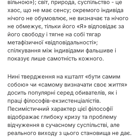
вільною»); світ, природа, суспільство - це
хаос, що не має сенсу; окремого індивіда
нічого не обумовлює, не визначає та нічого
не обмежує, тільки його «Я» відповідає за
його свободу і тягне на собі тягар
метафізичної «відповідальності»;
спілкування між індивідами фальшиве і
показує лише самотність кожного.
Нині твердження на кшталт «бути самим
собою» чи «самому визначати своє життя»
досить популярні серед обивателів, як і
праці філософів-екзистенціалістів.
Песимістичний характер цієї філософії
відображає глибоку кризу та проблему
відчуження в сучасному суспільстві, але
реального виходу з цього становища не дає.