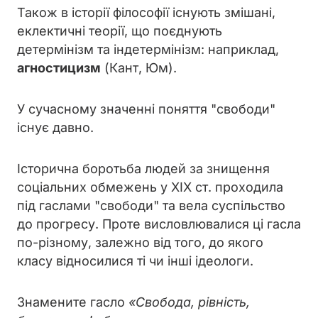
Також в історії філософії існують змішані,
еклектичні теорії, що поєднують
детермінізм та індетермінізм: наприклад,
агностицизм
(Кант, Юм).
У сучасному значенні поняття "свободи"
існує давно.
Історична боротьба людей за знищення
соціальних обмежень у XIX ст. проходила
під гаслами "свободи" та вела суспільство
до прогресу. Проте висловлювалися ці гасла
по-різному, залежно від того, до якого
класу відносилися ті чи інші ідеологи.
Знамените гасло
«Свобода, рівність,