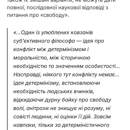
повної, послідовної наукової відповіді з
питання про «свободу».
«…Один із улюблених ковзанів
суб'єктивного філософа — ідея про
конфлікт між детермінізмом і
моральністю, між історичною
необхідністю та значенням особистості…
Насправді, ніякого тут конфлікту немає…
Ідея детермінізму, встановлюючи
необхідність людських вчинків,
відкидаючи дурну байку про свободу
волі, анітрохи не знищує ні розуму, ні
совісті людини, ні оцінки її дій. Зовсім
навпаки, тільки за детерміністичного