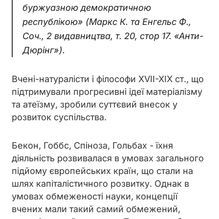
буржуазною демократичною
республікою» (Маркс К. та Енгельс Ф.,
Соч., 2 видавництва, т. 20, стор 17. «Анти-
Дюрінг»).
Вчені-натуралісти і філософи XVII-XIX ст., що
підтримували прогресивні ідеї матеріалізму
та атеїзму, зробили суттєвий внесок у
розвиток суспільства.
Бекон, Гоббс, Спіноза, Гольбах - їхня
діяльність розвивалася в умовах загального
підйому європейських країн, що стали на
шлях капіталістичного розвитку. Однак в
умовах обмеженості науки, концепції
вчених мали такий самий обмежений,