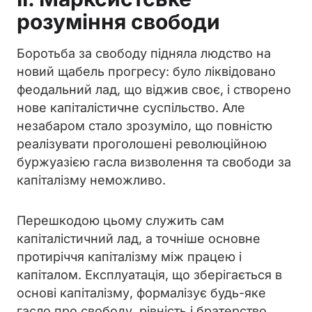
розуміння свободи
Боротьба за свободу підняла людство на
новий щабель прогресу: було ліквідовано
феодальний лад, що віджив своє, і створено
нове капіталістичне суспільство. Але
незабаром стало зрозуміло, що повністю
реалізувати проголошені революційною
буржуазією гасла визволення та свободи за
капіталізму неможливо.
Перешкодою цьому служить сам
капіталістичний лад, а точніше основне
протиріччя капіталізму між працею і
капіталом. Експлуатація, що зберігається в
основі капіталізму, формалізує будь-яке
гасло про свободу, рівність і братерство.