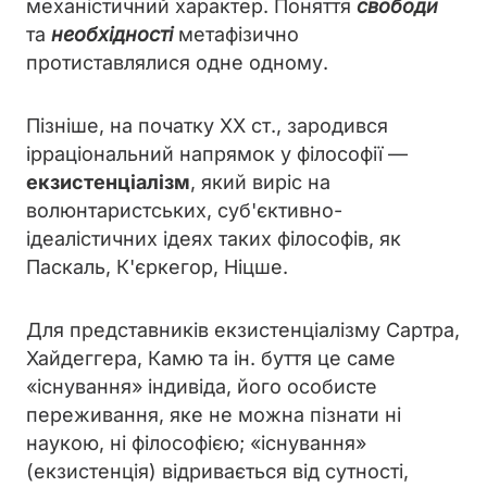
механістичний характер. Поняття
свободи
та
необхідності
метафізично
протиставлялися одне одному.
Пізніше, на початку XX ст., зародився
ірраціональний напрямок у філософії —
екзистенціалізм
, який виріс на
волюнтаристських, суб'єктивно-
ідеалістичних ідеях таких філософів, як
Паскаль, К'єркегор, Ніцше.
Для представників екзистенціалізму Сартра,
Хайдеггера, Камю та ін. буття це саме
«існування» індивіда, його особисте
переживання, яке не можна пізнати ні
наукою, ні філософією; «існування»
(екзистенція) відривається від сутності,