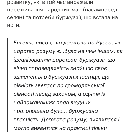
розвитку, які в той час виражали
переживання народних мас (насамперед
селян) та потреби буржуазії, що встала на
ноги.
Енгельс писав, що держава по Руссо, як
царство розуму «…була не чим іншим, як
ідеалізованим царством буржуазії, що
вічна справедливість знайшла своє
здійснення в буржуазній юстиції, що
рівність звелася до громадянської
рівності перед законом, а одним із
найважливіших прав людини
проголошена була… буржуазна
власність. Держава розуму, виявилася і
могла виявитися на практиці тільки