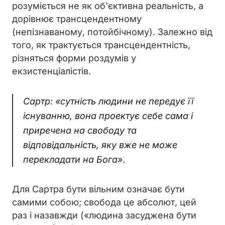
розуміється не як об'єктивна реальність, а
дорівнює трансцендентному
(непізнаваному, потойбічному). Залежно від
того, як трактується трансцендентність,
різняться форми роздумів у
екзистенціалістів.
Сартр: «сутність людини не передує її
існуванню, вона проектує себе сама і
приречена на свободу та
відповідальність, яку вже не може
перекладати на Бога»
.
Для Сартра бути вільним означає бути
самими собою; свобода це абсолют, цей
раз і назавжди («людина засуджена бути