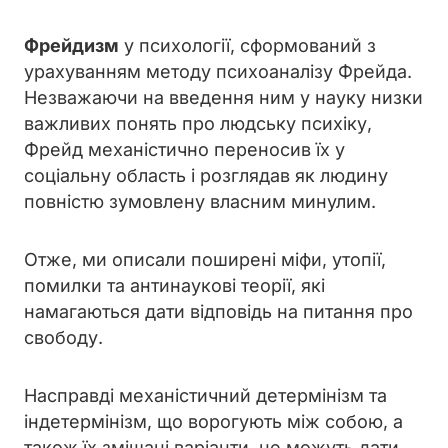
Фрейдизм
у психології, сформований з
урахуванням методу психоаналізу Фрейда.
Незважаючи на введення ним у науку низки
важливих понять про людську психіку,
Фрейд механістично переносив їх у
соціальну область і розглядав як людину
повністю зумовлену власним минулим.
Отже, ми описали поширені міфи, утопії,
помилки та антинаукові теорії, які
намагаються дати відповідь на питання про
свободу.
Насправді механістичний детермінізм та
індетермінізм, що ворогують між собою, а
також їх змішані варіанти, не можуть дати