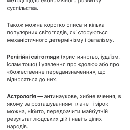
методі щодо економічного розвитку
суспільства.
Також можна коротко описати кілька
популярних світоглядів, які стосуються
механістичного детермінізму і фаталізму.
Релігійні світогляди
(християнство, іудаїзм,
іслам тощо) і уявлення про «долю» або про
«божественне передвизначення», що
відносяться до них.
Астрологія
— антинаукове, хибне вчення, в
якому за розташуванням планет і зірок
можна, нібито, передбачити майбутній
результат людських дій і навіть цілих
народів.