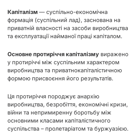
Капіталізм
— суспільно-економічна
формація (суспільний лад), заснована на
приватній власності на засоби виробництва
та експлуатації найманої праці капіталом.
Основне протиріччя капіталізму
виражено
у протиріччі між суспільним характером
виробництва та приватнокапіталістичною
формою присвоєння його результатів.
Ця протиріччя породжує анархію
виробництва, безробіття, економічні кризи,
війни та непримиренну боротьбу між
основними класами капіталістичного
суспільства – пролетаріатом та буржуазією.