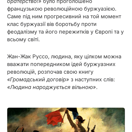
братерство!»
було проголошено
французькою революційною буржуазією.
Саме під ним прогресивний на той момент
клас буржуазії вів боротьбу проти
феодалізму та його пережитків у Європі та у
всьому світі.
Жан-Жак Руссо, людина, яку цілком можна
вважати попередником ідей буржуазних
революцій, розпочав свою книгу
«Громадський договір»
з наступних слів:
«Людина народжується вільною»
.