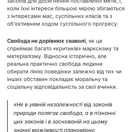
засобів для досягнення поставленої мети, і,
коли їхні інтереси більшою мірою збігаються
з інтересами мас, суспільних класів та з
об'єктивним ходом суспільного прогресу.
Свобода не дорівнює сваволі
, як це
сприймає багато «критиків» марксизму та
матеріалізму. Відносна історично, але
реальна практично свобода людини
обирати лінію поведінки залежно від тих чи
інших обставин покладає моральну та
соціальну відповідальність за свої вчинки.
«
Не в уявній незалежності від законів
природи полягає свобода, а в пізнанні
цих законів і в заснованій на цьому
знанні можливості планомірно