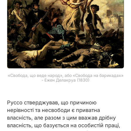
«Свобода, що веде народ», або «Свобода на барикадах»
- Ежен Делакруа (1830)
Руссо стверджував, що причиною
нерівності та несвободи є приватна
власність, але разом з цим вважав дрібну
власність, що базується на особистій праці,