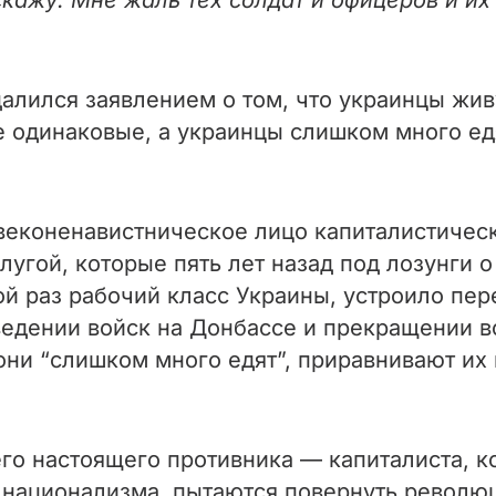
кажу. Мне жаль тех солдат и офицеров и их 
алился заявлением о том, что украинцы жив
е одинаковые, а украинцы слишком много едя
веконенавистническое лицо капиталистичес
угой, которые пять лет назад под лозунги о
й раз рабочий класс Украины, устроило пер
ведении войск на Донбассе и прекращении в
 они “слишком много едят”, приравнивают их
его настоящего противника — капиталиста, 
.) национализма, пытаются повернуть револю