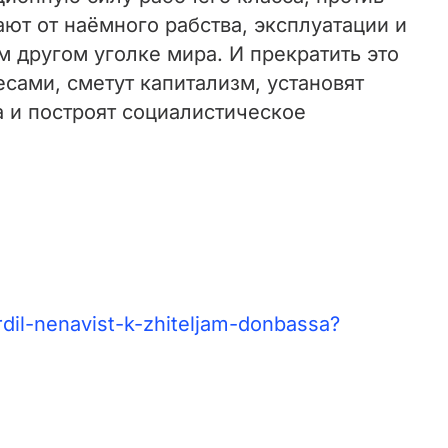
ают от наёмного рабства, эксплуатации и
м другом уголке мира. И прекратить это
есами, сметут капитализм, установят
а и построят социалистическое
rdil-nenavist-k-zhiteljam-donbassa?