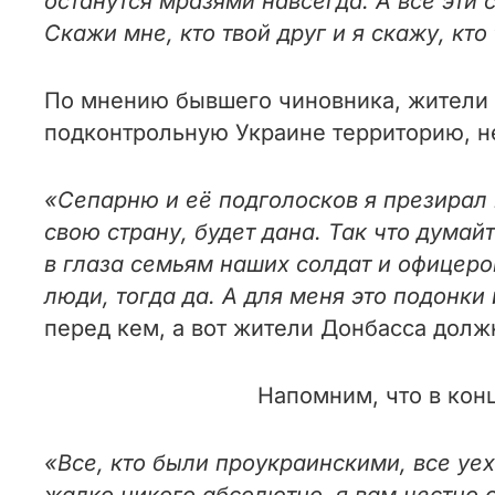
останутся мразями навсегда. А все эти 
Скажи мне, кто твой друг и я скажу, кто
По мнению бывшего чиновника, жители
подконтрольную Украине территорию, н
«Сепарню и её подголосков я презирал 
свою страну, будет дана. Так что думай
в глаза семьям наших солдат и офицеро
люди, тогда да. А для меня это подонки
перед кем, а вот жители Донбасса долж
Напомним, что в кон
«
Все, кто были проукраинскими, все уеха