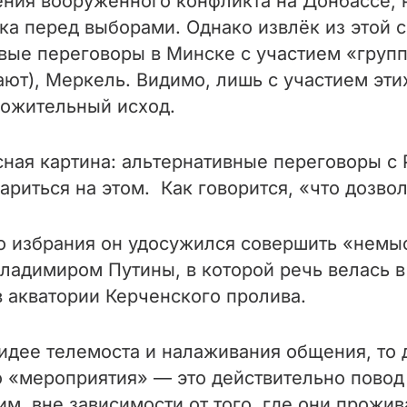
ния вооруженного конфликта на Донбассе, 
ка перед выборами. Однако извлёк из этой 
вые переговоры в Минске с участием «групп
ают), Меркель. Видимо, лишь с участием эти
ложительный исход.
сная картина: альтернативные переговоры с
ариться на этом. Как говорится, «что дозво
го избрания он удосужился совершить «немы
адимиром Путины, в которой речь велась в
 акватории Керченского пролива.
 идее телемоста и налаживания общения, то
о «мероприятия» — это действительно повод
м, вне зависимости от того, где они прожив