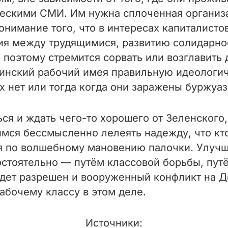
ческими СМИ. Им нужна сплоченная организ
понимание того, что в интересах капиталист
я между трудящимися, развитию солидарнос
 поэтому стремится сорвать или возглавить 
аинский рабочий имея правильную идеологич
них нет или тогда когда они заражены буржу
ся и ждать чего-то хорошего от Зеленского
мся бессмысленно лелеять надежду, что кто-
 по волшебному мановению палочки. Улучши
стоятельно — путём классовой борьбы, пут
будет разрешен и вооруженный конфликт на 
бочему классу в этом деле.
Источники: