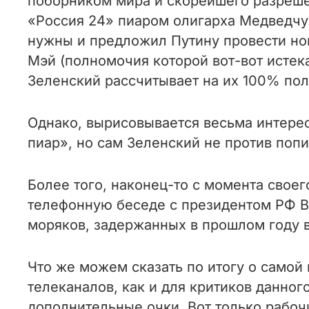
поборником мира и скорейшего разреше
«Россия 24» пиаром олигарха Медведчу
нужны и предложил Путину провести но
Мэй (полномочия которой вот-вот истек
Зеленский рассчитывает на их 100% по
Однако, вырисовывается весьма интере
пиар», но сам Зеленский не против попи
Более того, наконец-то с момента свое
телефонную беседе с президентом РФ Вл
моряков, задержанных в прошлом году в
Что же можем сказать по итогу о самой
телеканалов, как и для критиков данног
дополнительные очки. Вот только рабочи