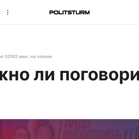
юл 2019
2 мин. на чтение
жно ли поговор