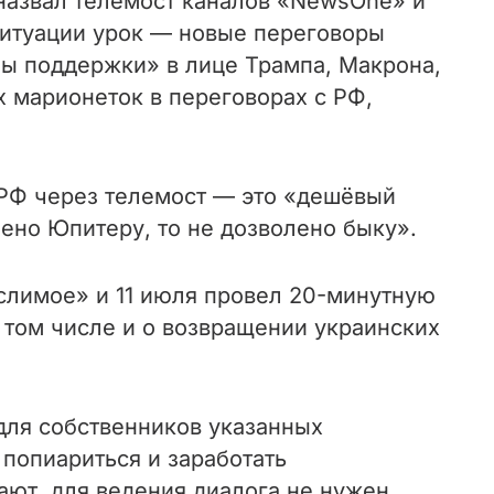
назвал телемост каналов «NewsOne» и
ситуации урок — новые переговоры
ы поддержки» в лице Трампа, Макрона,
х марионеток в переговорах с РФ,
 РФ через телемост — это «дешёвый
лено Юпитеру, то не дозволено быку».
слимое» и 11 июля провел 20-минутную
 том числе и о возвращении украинских
 для собственников указанных
 попиариться и заработать
ают, для ведения диалога не нужен