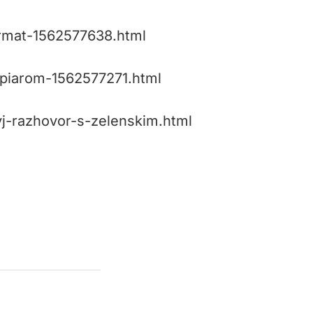
ormat-1562577638.html
-piarom-1562577271.html
yj-razhovor-s-zelenskim.html