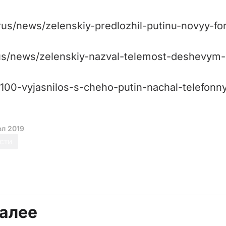
/rus/news/zelenskiy-predlozhil-putinu-novyy-f
rus/news/zelenskiy-nazval-telemost-deshevym
11100-vyjasnilos-s-cheho-putin-nachal-telefonn
юл 2019
сти
далее