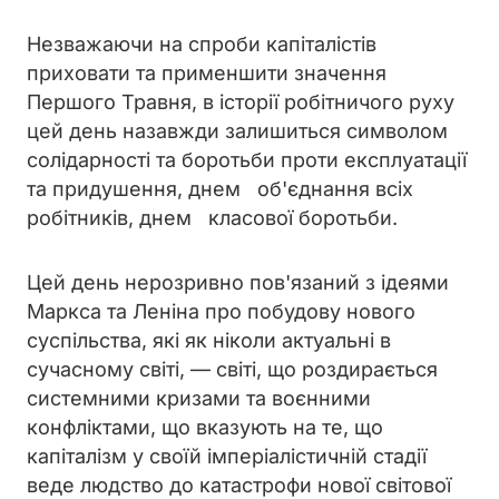
Незважаючи на спроби капіталістів
приховати та применшити значення
Першого Травня, в історії робітничого руху
цей день назавжди залишиться символом
солідарності та боротьби проти експлуатації
та придушення, днем об'єднання всіх
робітників, днем класової боротьби.
Цей день нерозривно пов'язаний з ідеями
Маркса та Леніна про побудову нового
суспільства, які як ніколи актуальні в
сучасному світі, — світі, що роздирається
системними кризами та воєнними
конфліктами, що вказують на те, що
капіталізм у своїй імперіалістичній стадії
веде людство до катастрофи нової світової